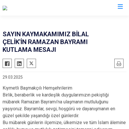
Afyonkarahisar
SAYIN KAYMAKAMIMIZ BİLAL
ÇELİK'İN RAMAZAN BAYRAMI
Başmakçı
Hocalar
KUTLAMA MESAJI
Bayat
İhsaniye
Bolvadin
İscehisar
Çay
Kızılören
29.03.2025
Çobanlar
Sandıklı
Kıymetli Başmakçılı Hemşehrilerim
Dazkırı
Şuhut
Birlik, beraberlik ve kardeşlik duygularımızın pekiştiği
Dinar
Sultandağı
mübarek Ramazan Bayramı’na ulaşmanın mutluluğunu
Emirdağ
Sinanpaşa
yaşıyoruz. Bayramlar, sevgi, hoşgörü ve dayanışmanın en
güzel şekilde yaşandığı özel günlerdir.
Evciler
Bu mübarek günlerin ilçemize, ülkemize ve tüm İslam âlemine