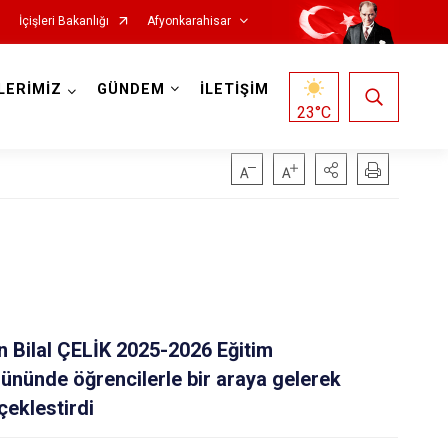
İçişleri Bakanlığı
Afyonkarahisar
LERİMİZ
GÜNDEM
İLETİŞİM
23
°C
Hocalar
İhsaniye
 Bilal ÇELİK 2025-2026 Eğitim
İscehisar
gününde öğrencilerle bir araya gelerek
Kızılören
çeklestirdi
Sandıklı