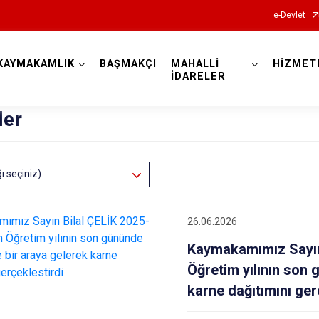
e-Devlet
KAYMAKAMLIK
BAŞMAKÇI
MAHALLİ
HİZMET
Afyonkarahisar
İDARELER
ler
ğı seçiniz)
Başmakçı
26.06.2026
Bayat
Kaymakamımız Sayın
Bolvadin
Öğretim yılının son 
Çay
karne dağıtımını ger
Çobanlar