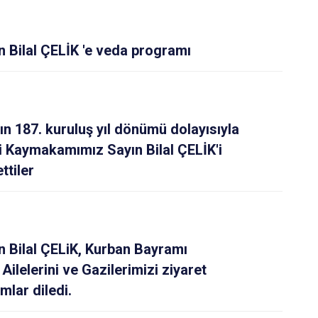
Şuhut
Sultandağı
Bilal ÇELİK 'e veda programı
Sinanpaşa
n 187. kuruluş yıl dönümü dolayısıyla
i Kaymakamımız Sayın Bilal ÇELİK'i
ttiler
 Bilal ÇELiK, Kurban Bayramı
Ailelerini ve Gazilerimizi ziyaret
mlar diledi.