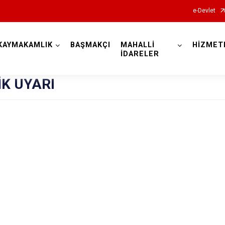
e-Devlet
KAYMAKAMLIK
BAŞMAKÇI
MAHALLİ
HİZMET
Afyonkarahisar
İDARELER
K UYARI
Başmakçı
Bayat
Bolvadin
Çay
Çobanlar