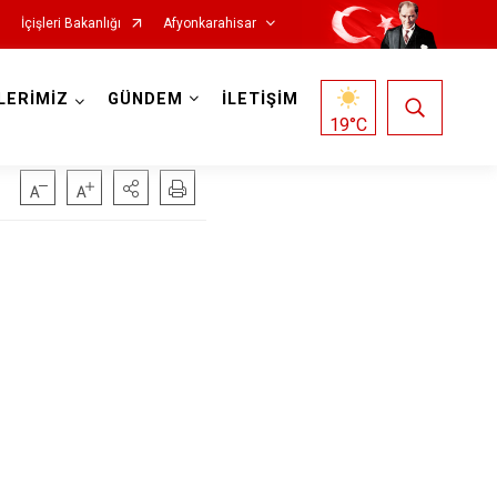
İçişleri Bakanlığı
Afyonkarahisar
LERİMİZ
GÜNDEM
İLETİŞİM
19
°C
Hocalar
İhsaniye
İscehisar
Kızılören
Sandıklı