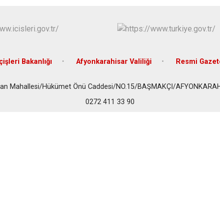
Dazkırı
Dinar
Emirdağ
Evciler
çişleri Bakanlığı
Afyonkarahisar Valiliği
Resmi Gazet
stan Mahallesi/Hükümet Önü Caddesi/NO.15/BAŞMAKÇI/AFYONKARA
0272 411 33 90