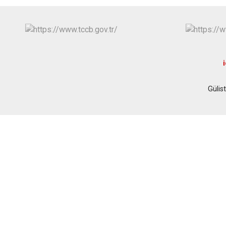
i
Güli