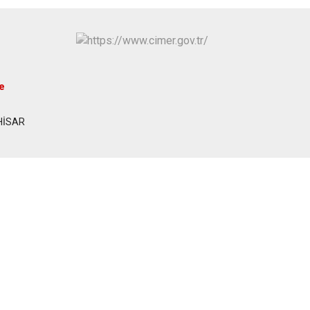
Şuhut
Sultandağı
Sinanpaşa
e
HİSAR