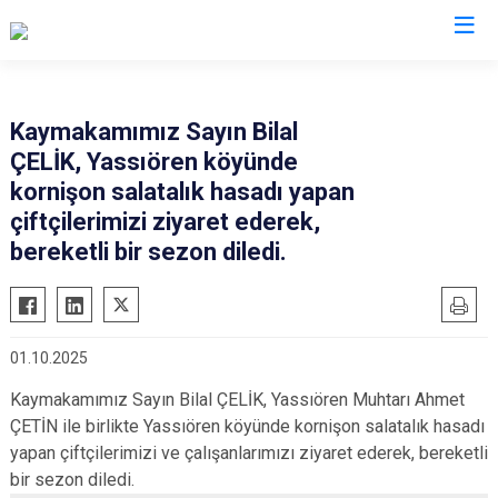
Afyonkarahisar
Kaymakamımız Sayın Bilal
ÇELİK, Yassıören köyünde
Başmakçı
Hocalar
kornişon salatalık hasadı yapan
Bayat
İhsaniye
çiftçilerimizi ziyaret ederek,
Bolvadin
İscehisar
bereketli bir sezon diledi.
Çay
Kızılören
Çobanlar
Sandıklı
Dazkırı
Şuhut
01.10.2025
Dinar
Sultandağı
Kaymakamımız Sayın Bilal ÇELİK, Yassıören Muhtarı Ahmet
Emirdağ
Sinanpaşa
ÇETİN ile birlikte Yassıören köyünde kornişon salatalık hasadı
Evciler
yapan çiftçilerimizi ve çalışanlarımızı ziyaret ederek, bereketli
bir sezon diledi.