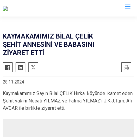
Afyonkarahisar
KAYMAKAMIMIZ BİLAL ÇELİK
ŞEHİT ANNESİNİ VE BABASINI
Başmakçı
Hocalar
ZİYARET ETTİ
Bayat
İhsaniye
Bolvadin
İscehisar
Çay
Kızılören
28.11.2024
Çobanlar
Sandıklı
Kaymakamımız Sayın Bilal ÇELİK Hırka köyünde ikamet eden
Dazkırı
Şuhut
Şehit yakını Necati YILMAZ ve Fatma YILMAZ'ı J.K.J.Tgm. Ali
Dinar
Sultandağı
AVCAR ile birlikte ziyaret etti.
Emirdağ
Sinanpaşa
Evciler