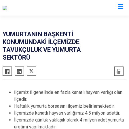
Afyonkarahisar
YUMURTANIN BAŞKENTİ
KONUMUNDAKİ İLÇEMİZDE
Başmakçı
Hocalar
TAVUKÇULUK VE YUMURTA
Bayat
İhsaniye
SEKTÖRÜ
Bolvadin
İscehisar
Çay
Kızılören
Çobanlar
Sandıklı
Dazkırı
Şuhut
İlçemiz İl genelinde en fazla kanatlı hayvan varlığı olan
Dinar
Sultandağı
ilçedir.
Haftalık yumurta borsasını ilçemiz belirlemektedir.
Emirdağ
Sinanpaşa
İlçemizde kanatlı hayvan varlığımız 4.5 milyon adettir.
Evciler
İlçemizde günlük yaklaşık olarak 4 milyon adet yumurta
üretimi yapılmaktadır.