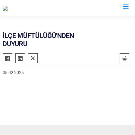
Afyonkarahisar
İLÇE MÜFTÜLÜĞÜ'NDEN
DUYURU
Başmakçı
Hocalar
Bayat
İhsaniye
Bolvadin
İscehisar
05.02.2025
Çay
Kızılören
Çobanlar
Sandıklı
Dazkırı
Şuhut
Dinar
Sultandağı
Emirdağ
Sinanpaşa
Evciler