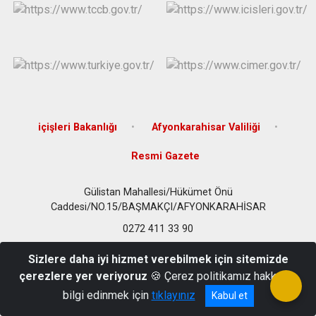
içişleri Bakanlığı
Afyonkarahisar Valiliği
Resmi Gazete
Gülistan Mahallesi/Hükümet Önü
Caddesi/NO.15/BAŞMAKÇI/AFYONKARAHİSAR
0272 411 33 90
Sizlere daha iyi hizmet verebilmek için sitemizde
çerezlere yer veriyoruz
🍪 Çerez politikamız hakkında
bilgi edinmek için
tıklayınız
Kabul et